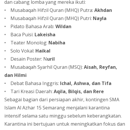
dan cabang lomba yang mereka ikuti:
• Musabaqah Hifzil Quran (MHQ) Putra:
Akhdan
• Musabaqah Hifzil Quran (MHQ) Putri:
Nayla
• Pidato Bahasa Arab:
Wildan
• Baca Puisi:
Lakeisha
• Teater Monolog:
Nabiha
• Solo Vokal:
Haikal
• Desain Poster: N
uril
• Musabaqah Syarhil Quran (MSQ):
Aisah, Reyfan,
dan Hilmi
• Debat Bahasa Inggris:
Ichal, Ashwa, dan Tifa
• Tari Kreasi Daerah:
Aqila, Bilqis, dan Rere
Sebagai bagian dari persiapan akhir, kontingen SMA
Islam Al Azhar 15 Semarang menjalani karantina
intensif selama satu minggu sebelum keberangkatan.
Karantina ini bertujuan untuk meningkatkan fokus dan