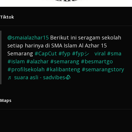
Tiktok
@smaialazhar15
Berikut ini seragam sekolah
setiap harinya di SMA Islam Al Azhar 15
Semarang
#CapCut
#fyp
#fypシ゚viral
#sma
#islam
#alazhar
#semarang
#besmartgo
#profilsekolah
#kalibanteng
#semarangstory
♬ suara asli - sadvibes🥀
Maps