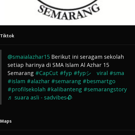
Tiktok
@smaialazhar15
Berikut ini seragam sekolah
setiap harinya di SMA Islam Al Azhar 15
Semarang
#CapCut
#fyp
#fypシ゚viral
#sma
#islam
#alazhar
#semarang
#besmartgo
#profilsekolah
#kalibanteng
#semarangstory
♬ suara asli - sadvibes🥀
Maps