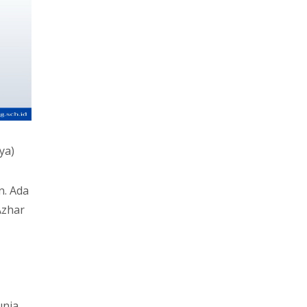
ya)
n. Ada
Azhar
unia