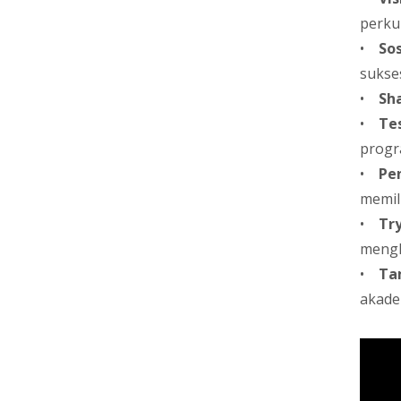
perku
•
Sos
sukse
•
Sh
•
Te
progr
•
Pe
memil
•
Tr
mengh
•
Ta
akade