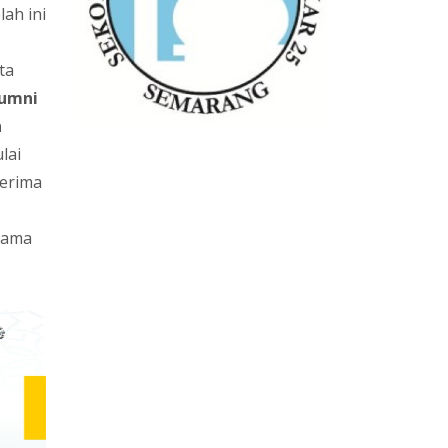
lah ini
ta
lumni
h
lai
terima
nama