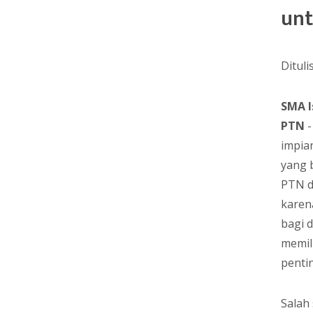
unt
Dituli
SMA I
PTN
-
impia
yang 
PTN d
karen
bagi d
memil
penti
Salah