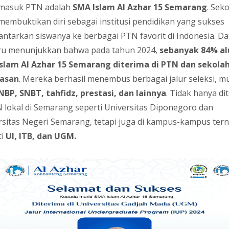
 masuk PTN adalah
SMA Islam Al Azhar 15 Semarang
. Seko
 membuktikan diri sebagai institusi pendidikan yang sukses
ntarkan siswanya ke berbagai PTN favorit di Indonesia. Da
ru menunjukkan bahwa pada tahun 2024,
sebanyak 84% a
slam Al Azhar 15 Semarang diterima di PTN dan sekola
nasan
. Mereka berhasil menembus berbagai jalur seleksi, mu
NBP, SNBT, tahfidz, prestasi, dan lainnya
. Tidak hanya di
N lokal di Semarang seperti Universitas Diponegoro dan
rsitas Negeri Semarang, tetapi juga di kampus-kampus ter
ti
UI, ITB, dan UGM.