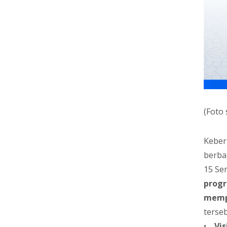
(Foto
Keber
berba
15 Se
progr
mempe
terseb
•
Vi