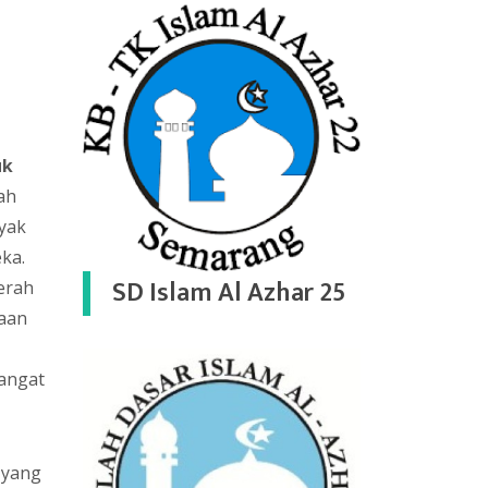
uk
ah
nyak
ka.
SD Islam Al Azhar 25
erah
gaan
sangat
 yang