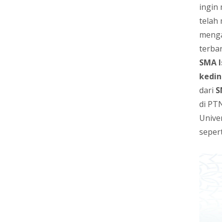
ingin
telah
menga
terba
SMA I
kedi
dari
S
di PT
Unive
seper