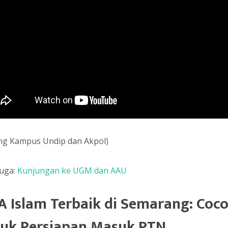
ting Kampus Undip dan Akpol)
juga:
Kunjungan ke UGM dan AAU
 Islam Terbaik di Semarang: Coc
uk Persiapan Masuk PTN