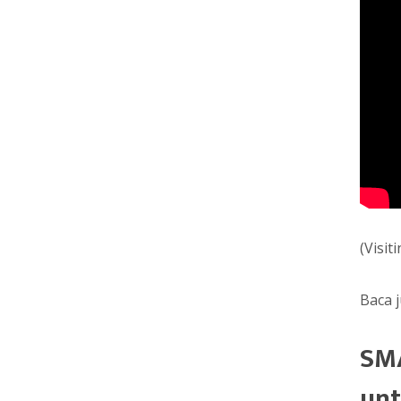
(Visi
Baca 
SMA
unt