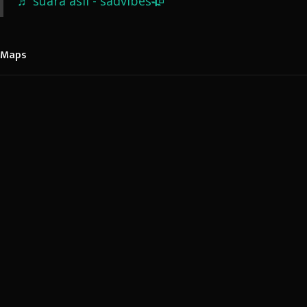
♬ suara asli - sadvibes🥀
Maps