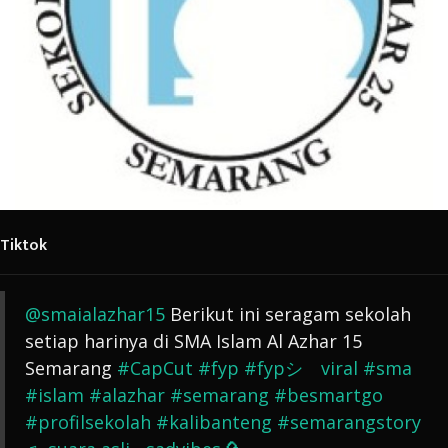
Tiktok
@smaialazhar15
Berikut ini seragam sekolah
setiap harinya di SMA Islam Al Azhar 15
Semarang
#CapCut
#fyp
#fypシ゚viral
#sma
#islam
#alazhar
#semarang
#besmartgo
#profilsekolah
#kalibanteng
#semarangstory