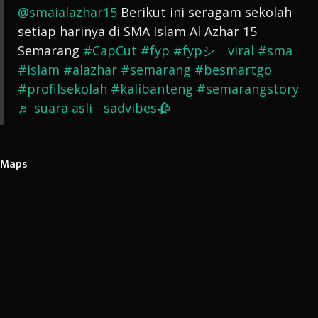
@smaialazhar15
Berikut ini seragam sekolah
setiap harinya di SMA Islam Al Azhar 15
Semarang
#CapCut
#fyp
#fypシ゚viral
#sma
#islam
#alazhar
#semarang
#besmartgo
#profilsekolah
#kalibanteng
#semarangstory
♬ suara asli - sadvibes🥀
Maps