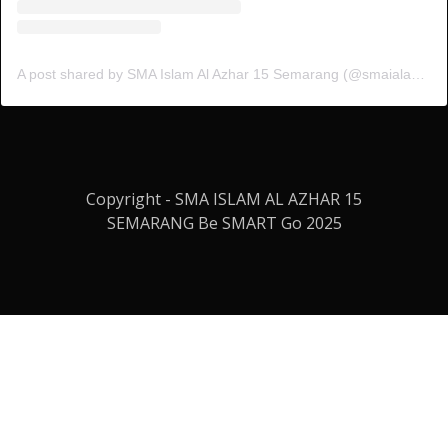
A post shared by SMA Islam Al Azhar 15 Semarang (@smaialazhar15)
Copyright - SMA ISLAM AL AZHAR 15
SEMARANG Be SMART Go 2025