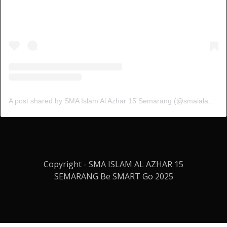
A post shared by SMA Islam Al Azhar 15 Semarang (@smaialazhar15)
Copyright - SMA ISLAM AL AZHAR 15
SEMARANG Be SMART Go 2025