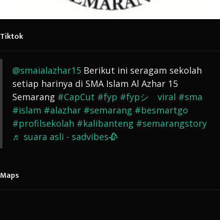
Tiktok
@smaialazhar15
Berikut ini seragam sekolah
setiap harinya di SMA Islam Al Azhar 15
Semarang
#CapCut
#fyp
#fypシ゚viral
#sma
#islam
#alazhar
#semarang
#besmartgo
#profilsekolah
#kalibanteng
#semarangstory
♬ suara asli - sadvibes🥀
Maps