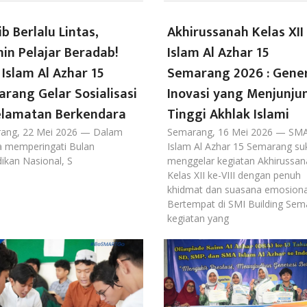
ib Berlalu Lintas,
Akhirussanah Kelas XI
in Pelajar Beradab!
Islam Al Azhar 15
Islam Al Azhar 15
Semarang 2026 : Gener
rang Gelar Sosialisasi
Inovasi yang Menjunju
lamatan Berkendara
Tinggi Akhlak Islami
ang, 22 Mei 2026 — Dalam
Semarang, 16 Mei 2026 — SM
a memperingati Bulan
Islam Al Azhar 15 Semarang su
ikan Nasional, S
menggelar kegiatan Akhirussan
Kelas XII ke-VIII dengan penuh
khidmat dan suasana emosiona
Bertempat di SMI Building Sem
kegiatan yang