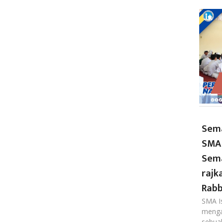
Sema
SMA 
Sema
rajk
Rabb
SMA I
menga
sebua