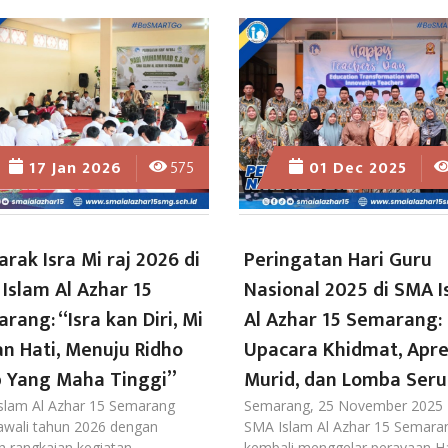
17 Jan 2026
575
01 Dec 2025
rak Isra Mi raj 2026 di
Peringatan Hari Guru
Islam Al Azhar 15
Nasional 2025 di SMA I
rang: “Isra kan Diri, Mi
Al Azhar 15 Semarang:
an Hati, Menuju Ridho
Upacara Khidmat, Apre
 Yang Maha Tinggi”
Murid, dan Lomba Seru
slam Al Azhar 15 Semarang
Semarang, 25 November 2025
wali tahun 2026 dengan
SMA Islam Al Azhar 15 Semara
h rangkaian kegiatan
kembali menggelar perayaan Ha