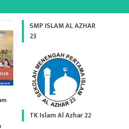
SMP ISLAM AL AZHAR
23
2026
lam
TK Islam Al Azhar 22
a