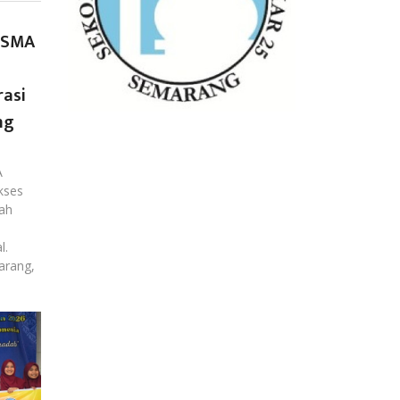
I SMA
asi
ng
A
kses
ah
l.
arang,