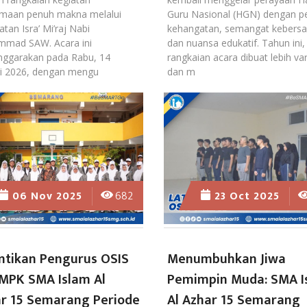
maan penuh makna melalui
Guru Nasional (HGN) dengan p
atan Isra’ Mi’raj Nabi
kehangatan, semangat kebers
mad SAW. Acara ini
dan nuansa edukatif. Tahun ini,
enggarakan pada Rabu, 14
rangkaian acara dibuat lebih var
ri 2026, dengan mengu
dan m
06 Nov 2025
682
23 Oct 2025
ntikan Pengurus OSIS
Menumbuhkan Jiwa
MPK SMA Islam Al
Pemimpin Muda: SMA I
r 15 Semarang Periode
Al Azhar 15 Semarang