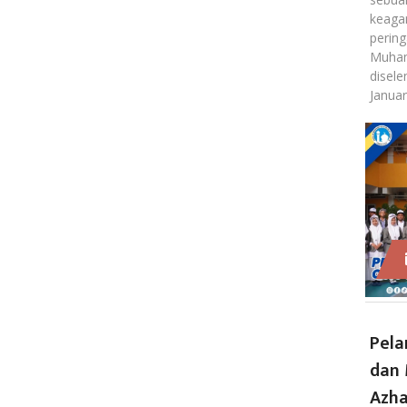
keaga
pering
Muham
disel
Janua
Pela
dan 
Azha