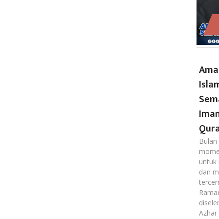
Ama
Isla
Sem
Iman
Qur
Bulan
momen
untuk 
dan me
terce
Ramad
disel
Azhar