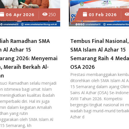
06 Apr 2026
250
03 Feb 2026
liah Ramadhan SMA
Tembus Final Nasional,
m Al Azhar 15
SMA Islam Al Azhar 15
arang 2026: Menyemai
Semarang Raih 4 Meda
, Meraih Berkah Al-
OSA 2026
an
Prestasi membanggakan kemba
ditorehkan oleh SMA Islam Al A
 suci Ramadhan selalu menjadi
15 Semarang dalam ajang Olim
 istimewa bagi umat Islam
Sains Al Azhar (OSA) Se-Indone
meningkatkan kualitas ibadah
XVIII Tahun 2026. Kompetisi
mperbaiki diri. Hal ini juga
bergengsi tingkat nasional ini 
rmin dalam kegiatan Amaliah
wadah bagi murid-murid terbaik
han yang rutin
Azhar d
enggarakan oleh SMA Islam Al
 15 Semarang, kh