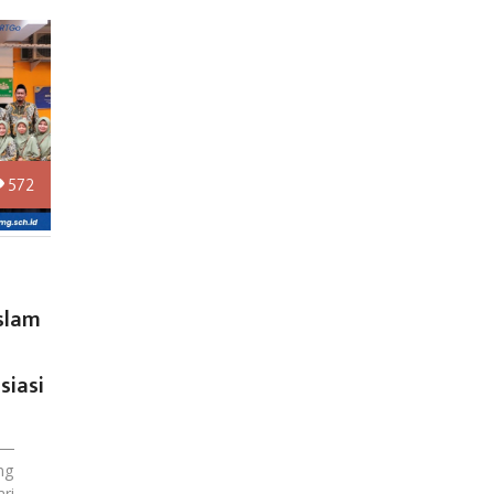
572
slam
siasi
 —
ng
ri