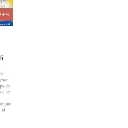
493
li
li
zhar
piade
sia ke
menjadi
 Al