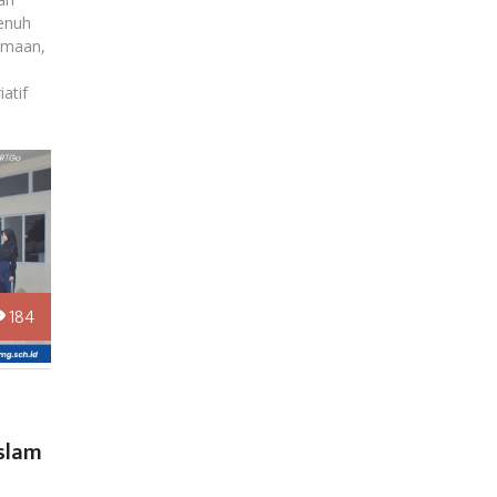
enuh
amaan,
iatif
184
slam