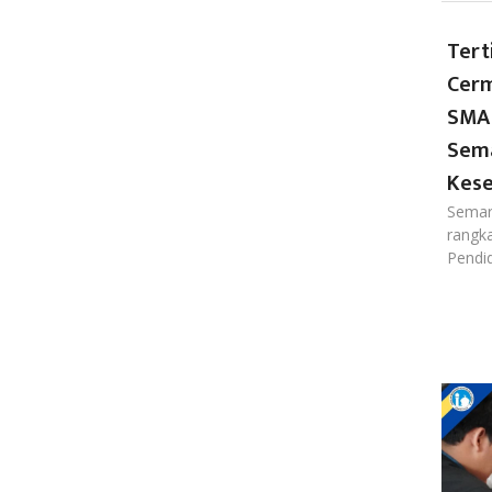
Tert
Cerm
SMA 
Sema
Kese
Semar
rangk
Pendid