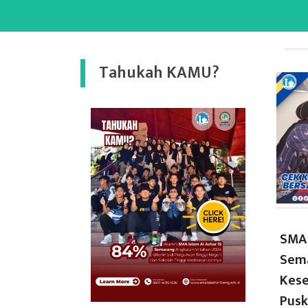
Tahukah KAMU?
SMA 
Sema
Kes
Pusk