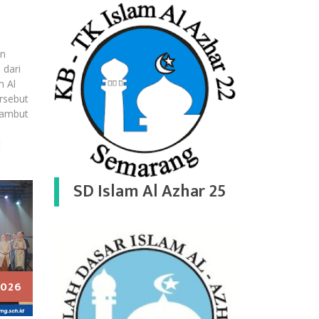
un
 dari
m Al
rsebut
yambut
t
SD Islam Al Azhar 25
2026