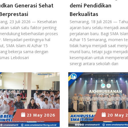
dkan Generasi Sehat
demi Pendidikan
Berprestasi
Berkualitas
ang, 23 Juli 2026 — Kesehatan
Semarang, 18 Juli 2026 — Tah
kan salah satu faktor penting
ajaran baru selalu menjadi awal
mendukung keberhasilan proses
perjalanan baru. Bagi SMA Isla
r. Menyadari pentingnya hal
Azhar 15 Semarang, momen te
ut, SMA Islam Al Azhar 15
tidak hanya menjadi saat men
ang bekerja sama dengan
murid baru, tetapi juga menjadi
smas Lebdosari
kesempatan untuk memperera
sinergi antara sekolah dan
23 May 2026
20 May 