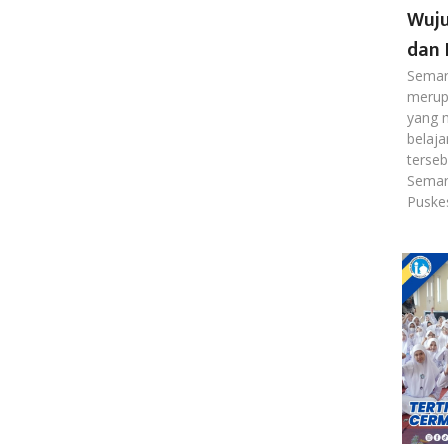
Wuju
dan 
Semar
merupa
yang 
belaja
terseb
Semar
Puske